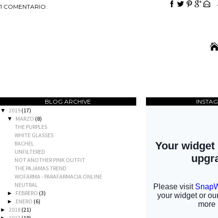
1 COMENTARIO:
BLOG ARCHIVE
INSTA
2019
(17)
▼
MARZO
(8)
▼
THE PURPLES
WHITE GLASSES
RACHEL
UNFILTERED
NOT ANOTHER PINK OUTFIT
THE PAJAMAS TREND
WOFARMA - PARAFARMACIA ONLINE
NEUTRAL
FEBRERO
(3)
►
ENERO
(6)
►
2018
(21)
►
2017
(19)
►