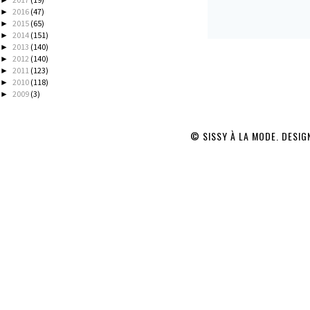
2016
(47)
►
2015
(65)
►
2014
(151)
►
2013
(140)
►
2012
(140)
►
2011
(123)
►
2010
(118)
►
2009
(3)
►
© SISSY À LA MODE. DESI