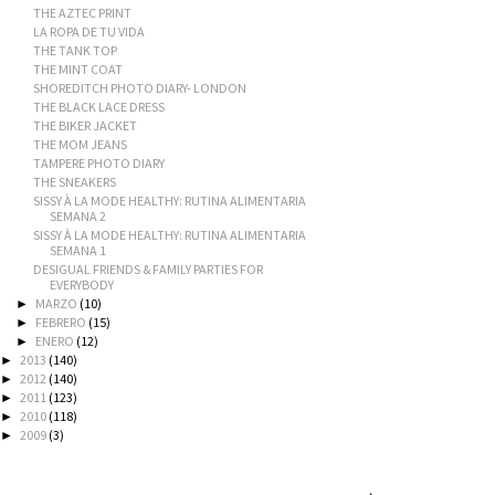
THE AZTEC PRINT
LA ROPA DE TU VIDA
THE TANK TOP
THE MINT COAT
SHOREDITCH PHOTO DIARY- LONDON
THE BLACK LACE DRESS
THE BIKER JACKET
THE MOM JEANS
TAMPERE PHOTO DIARY
THE SNEAKERS
SISSY À LA MODE HEALTHY: RUTINA ALIMENTARIA
SEMANA 2
SISSY À LA MODE HEALTHY: RUTINA ALIMENTARIA
SEMANA 1
DESIGUAL FRIENDS & FAMILY PARTIES FOR
EVERYBODY
MARZO
(10)
►
FEBRERO
(15)
►
ENERO
(12)
►
2013
(140)
►
2012
(140)
►
2011
(123)
►
2010
(118)
►
2009
(3)
►