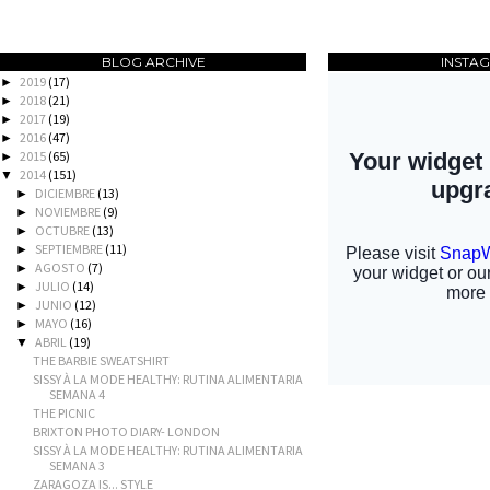
BLOG ARCHIVE
INSTA
2019
(17)
►
2018
(21)
►
2017
(19)
►
2016
(47)
►
2015
(65)
►
2014
(151)
▼
DICIEMBRE
(13)
►
NOVIEMBRE
(9)
►
OCTUBRE
(13)
►
SEPTIEMBRE
(11)
►
AGOSTO
(7)
►
JULIO
(14)
►
JUNIO
(12)
►
MAYO
(16)
►
ABRIL
(19)
▼
THE BARBIE SWEATSHIRT
SISSY À LA MODE HEALTHY: RUTINA ALIMENTARIA
SEMANA 4
THE PICNIC
BRIXTON PHOTO DIARY- LONDON
SISSY À LA MODE HEALTHY: RUTINA ALIMENTARIA
SEMANA 3
ZARAGOZA IS... STYLE