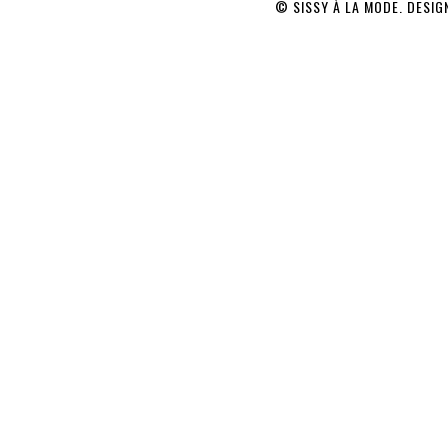
© SISSY À LA MODE. DESI