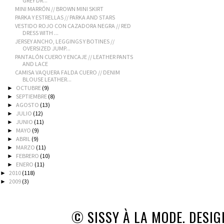
GREY DR...
MINI MARRÓN // BROWN MINI SKIRT
PARKA Y ESTRELLAS // PARKA AND STARS
VESTIDO ROJO CON CAZADORA NEGRA // RED
DRESS WITH ...
JERSEY ANCHO, LEGGINGS Y BOTINES //
OVERSIZED JUMP...
PANTALÓN CUERO Y ENCAJE // LEATHER PANTS
AND LACE
CAMISA VAQUERA FALDA CUERO // DENIM
BLOUSE LEATHER...
OCTUBRE
(9)
►
SEPTIEMBRE
(8)
►
AGOSTO
(13)
►
JULIO
(12)
►
JUNIO
(11)
►
MAYO
(9)
►
ABRIL
(9)
►
MARZO
(11)
►
FEBRERO
(10)
►
ENERO
(11)
►
2010
(118)
►
2009
(3)
►
© SISSY À LA MODE. DESI