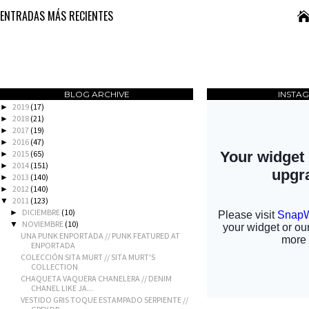
ENTRADAS MÁS RECIENTES
BLOG ARCHIVE
INSTA
2019
(17)
►
2018
(21)
►
2017
(19)
►
2016
(47)
►
2015
(65)
►
2014
(151)
►
2013
(140)
►
2012
(140)
►
2011
(123)
▼
DICIEMBRE
(10)
►
NOVIEMBRE
(10)
▼
UNA PUNK ENPORTADA // PUNK FEATURED AT
ENPORTADA
COLECCIÓN SITA MURT // SITA MURT'S
COLLECTION
CHAQUETA VAQUERA CHANELERA // DENIM
CHANEL LIKE JA...
VESTIDO GRIS TOQUE ESTAMPADO SERPIENTE //