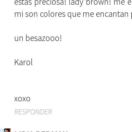
estás preciosa! lady brown! me 
mi son colores que me encantan p
un besazooo!
Karol
xoxo
RESPONDER