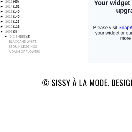
2015
(65)
►
2014
(151)
►
2013
(140)
►
2012
(140)
►
2011
(123)
►
2010
(118)
►
2009
(3)
▼
DICIEMBRE
(3)
▼
BLACK AND WHITE
SEQUIN LEGGINGS
A DASH OF FLOWERS
© SISSY À LA MODE. DESI