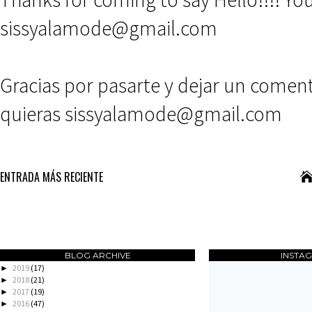
sissyalamode@gmail.com
Gracias por pasarte y dejar un comen
quieras sissyalamode@gmail.com
ENTRADA MÁS RECIENTE
BLOG ARCHIVE
INSTA
2019
(17)
►
2018
(21)
►
2017
(19)
►
2016
(47)
►