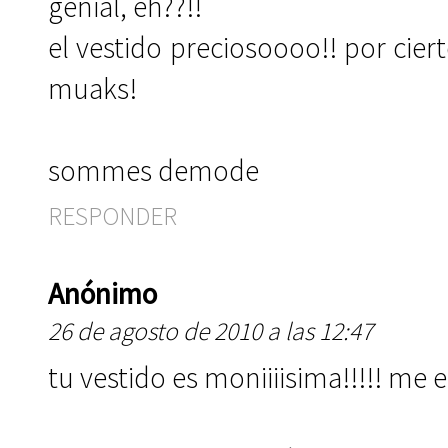
genial, eh??!!
el vestido preciosoooo!! por cier
muaks!
sommes demode
RESPONDER
Anónimo
26 de agosto de 2010 a las 12:47
tu vestido es moniiiisima!!!!! me en