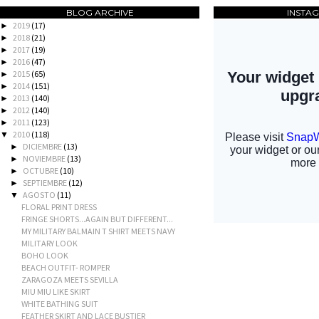
BLOG ARCHIVE
INSTA
2019
(17)
►
2018
(21)
►
2017
(19)
►
2016
(47)
►
2015
(65)
►
2014
(151)
►
2013
(140)
►
2012
(140)
►
2011
(123)
►
2010
(118)
▼
DICIEMBRE
(13)
►
NOVIEMBRE
(13)
►
OCTUBRE
(10)
►
SEPTIEMBRE
(12)
►
AGOSTO
(11)
▼
FLORAL PRINT DRESS
FRINGE SHORTS...AGAIN BUT DIFFERENT...
MY MILITARY BALMAIN T SHIRT MEETS NAVY
MILITARY LOOK
BOHO LOOK
BEACH OUTFIT- ROMPER
ZARAGOZA MEETS SEVILLA
MIU MIU LIKE SKIRT
WHITE BATHING SUIT
FEATHER SKIRT AND LACE BUSTIER