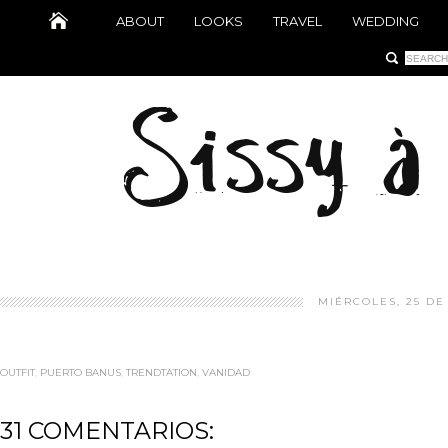
ABOUT
LOOKS
TRAVEL
WEDDING
MIÉRCOLES, 25 DE
OUTFIT
,
PUERTO BANUS
,
TRENDTATION
,
VANIDAD
31 COMENTARIOS: