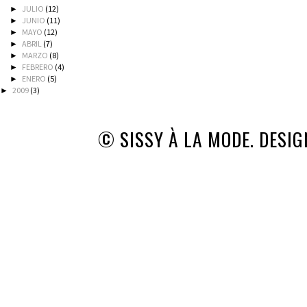
JULIO
(12)
►
JUNIO
(11)
►
MAYO
(12)
►
ABRIL
(7)
►
MARZO
(8)
►
FEBRERO
(4)
►
ENERO
(5)
►
2009
(3)
►
© SISSY À LA MODE. DESI