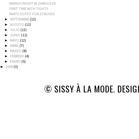
MANGO NIGHT IN ZARAGOZA
FIRST TIME WITH TIGHTS
PARTY OUTFIT FOR 25 BUCKS
SEPTIEMBRE
(12)
►
AGOSTO
(11)
►
JULIO
(12)
►
JUNIO
(11)
►
MAYO
(12)
►
ABRIL
(7)
►
MARZO
(8)
►
FEBRERO
(4)
►
ENERO
(5)
►
2009
(3)
►
© SISSY À LA MODE. DESI