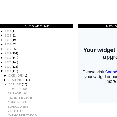
BLOG ARCHIVE
INSTA
2019
(17)
►
2018
(21)
►
2017
(19)
►
2016
(47)
►
2015
(65)
►
2014
(151)
►
2013
(140)
►
2012
(140)
►
2011
(123)
►
2010
(118)
▼
DICIEMBRE
(13)
►
NOVIEMBRE
(13)
►
OCTUBRE
(10)
▼
IF I WERE A BOY
CAPE AND LACE
RED SKINNY JEANS
CONCERT OUTFIT
BLANCO DRESS
70'S ALLURE
MANGO NIGHT VIDEO