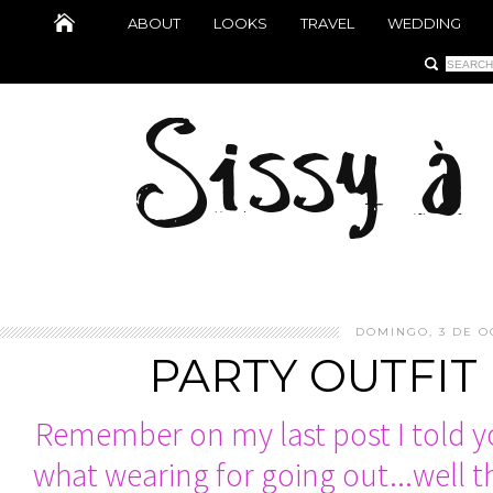
ABOUT
LOOKS
TRAVEL
WEDDING
DOMINGO, 3 DE O
PARTY OUTFIT
Remember on my last post I told y
what wearing for going out...well th