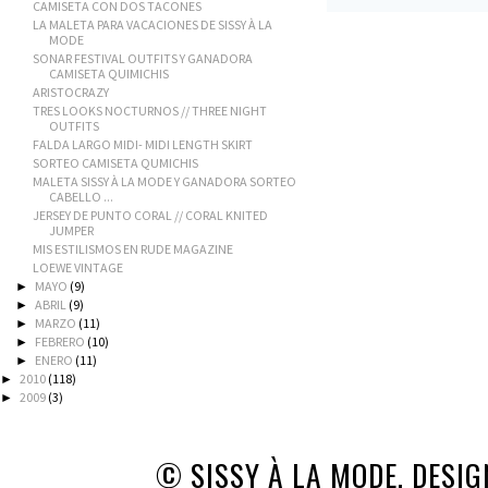
CAMISETA CON DOS TACONES
LA MALETA PARA VACACIONES DE SISSY À LA
MODE
SONAR FESTIVAL OUTFITS Y GANADORA
CAMISETA QUIMICHIS
ARISTOCRAZY
TRES LOOKS NOCTURNOS // THREE NIGHT
OUTFITS
FALDA LARGO MIDI- MIDI LENGTH SKIRT
SORTEO CAMISETA QUMICHIS
MALETA SISSY À LA MODE Y GANADORA SORTEO
CABELLO ...
JERSEY DE PUNTO CORAL // CORAL KNITED
JUMPER
MIS ESTILISMOS EN RUDE MAGAZINE
LOEWE VINTAGE
MAYO
(9)
►
ABRIL
(9)
►
MARZO
(11)
►
FEBRERO
(10)
►
ENERO
(11)
►
2010
(118)
►
2009
(3)
►
© SISSY À LA MODE. DESI