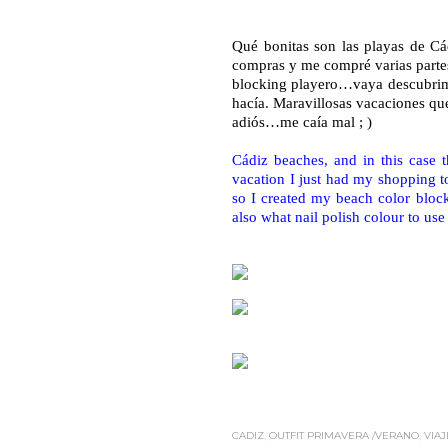
Qué bonitas son las playas de Cá
compras y me compré varias partes 
blocking playero…vaya descubrim
hacía. Maravillosas vacaciones que
adiós…me caía mal ; )
Cádiz beaches, and in this case 
vacation I just had my shopping t
so I created my beach color bloc
also what nail polish colour to use 
CADIZ
,
OUTFIT PRIMAVERA /VERANO
,
VIAJ