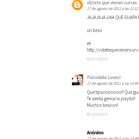
vístete que vienen curvas
17 de agosto de 2011 a las 12:12
JAJAJAJAJJAA QUE GUAPA NENA
un beso
eli
http://vistetequevienencur
RESPONDER
Psicodelia Loves!
17 de agosto de 2011 a las 12:44
Que tipazoooooo!! Que guap
Te sienta genial la playita!!
Muchos besicos!
RESPONDER
Anónimo
17 de agosto de 2011 a las 12:48