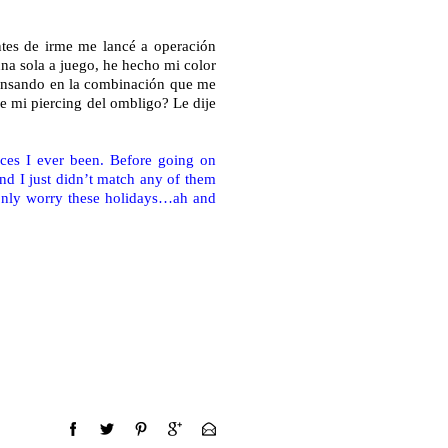
ntes de irme me lancé a operación
una sola a juego, he hecho mi color
ensando en la combinación que me
de mi piercing del ombligo? Le dije
aces I ever been. Before going on
nd I just didn’t match any of them
 only worry these holidays…ah and