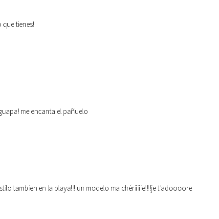
 que tienes!
 guapa! me encanta el pañuelo
ilo tambien en la playa!!!!un modelo ma chériiiiie!!!!je t'adoooore