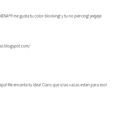
ª!!! me gusta tu color blocking! y tu no piercing! jeejjeje
vas.blogspot.com/
a! Me encanta tu idea! Claro que si las vacas estan para eso!