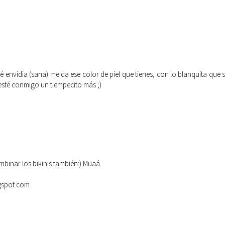
 envidia (sana) me da ese color de piel que tienes, con lo blanquita que s
esté conmigo un tiempecito más ;)
binar los bikinis también:) Muaá
gspot.com