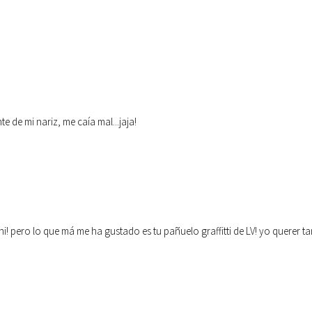
te de mi nariz, me caía mal...jaja!
ni! pero lo que má me ha gustado es tu pañuelo graffitti de LV! yo querer tam