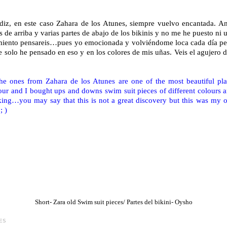
diz, en este caso Zahara de los Atunes, siempre vuelvo encantada. A
de arriba y varias partes de abajo de los bikinis y no me he puesto ni 
iento pensareis…pues yo emocionada y volviéndome loca cada día p
 solo he pensado en eso y en los colores de mis uñas. Veis el agujero 
the ones from Zahara de los Atunes are one of the most beautiful pl
our and I bought ups and downs swim suit pieces of different colours a
king…you may say that this is not a great discovery but this was my
; )
Short- Zara old Swim suit pieces/ Partes del bikini- Oysho
ES