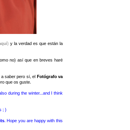
aquí
)
y la verdad es que están la
omo no) así que en breves haré
 a saber pero sí, el
Fotógrafo va
pero que os guste.
so during the winter...and I think
 ; )
its
. Hope you are happy with this