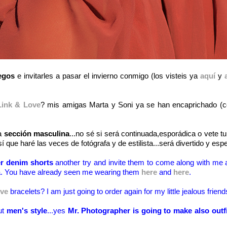
egos
e invitarles a pasar el invierno conmigo (los visteis ya
aquí
y
Link & Love
? mis amigas Marta y Soni ya se han encaprichado (c
na
sección masculina
...no sé si será continuada,esporádica o vete tu
sí que haré las veces de fotógrafa y de estilista...será divertido y es
 denim shorts
another try and invite them to come along with me al
dea. You have already seen me wearing them
here
and
here
.
ove
bracelets? I am just going to order again for my little jealous friends
ut
men's style
...yes
Mr. Photographer is going to make also outf