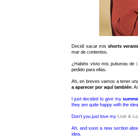
Decidí sacar mis
shorts verani
mar de contentos.
¿Habéis visto mis pulseras de
pedido para ellas.
Ah, en breves vamos a tener u
a aparecer por aquí también
. A
I just decided to give my
summer
they are quite happy with the i
Don't you just love my
Link & L
Ah, and soon a new section abo
idea.