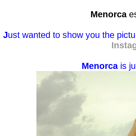
Menorca
e
J
ust wanted to show you the pictu
Insta
Menorca
is j