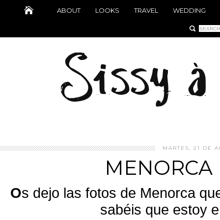
ABOUT
LOOKS
TRAVEL
WEDDING
MARTES, 21 DE A
MENORCA
O
s dejo las fotos de Menorca qu
sabéis que estoy e