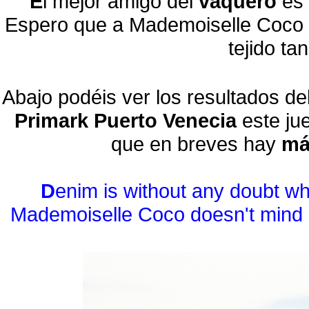
E
l mejor amigo del
vaquero
es 
Espero que a Mademoiselle Coco n
tejido ta
Abajo podéis ver los resultados de
Primark Puerto Venecia
este jue
que en breves hay
má
D
enim is without any doubt w
Mademoiselle Coco doesn't mind m