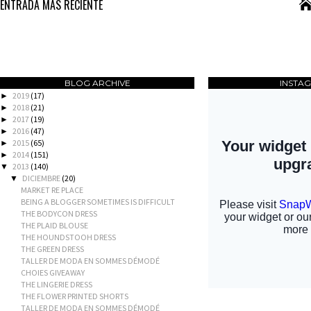
ENTRADA MÁS RECIENTE
BLOG ARCHIVE
INSTA
2019
(17)
►
2018
(21)
►
2017
(19)
►
2016
(47)
►
2015
(65)
►
2014
(151)
►
2013
(140)
▼
DICIEMBRE
(20)
▼
MARKET RE PLACE
BEING A BLOGGER SOMETIMES IS DIFFICULT
THE BODYCON DRESS
THE PLAID BLOUSE
THE HOUNDSTOOH DRESS
THE GREEN DRESS
TALLER DE MODA EN SOMMES DÉMODÉ
CHOIES GIVEAWAY
THE LINGERIE DRESS
THE FLOWER PRINTED SHORTS
TALLER DE MODA EN SOMMES DÉMODÉ