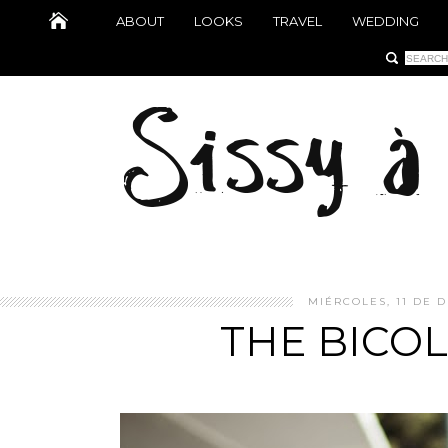
ABOUT
LOOKS
TRAVEL
WEDDING
MIÉRCOLES, 11 DE D
THE BICO