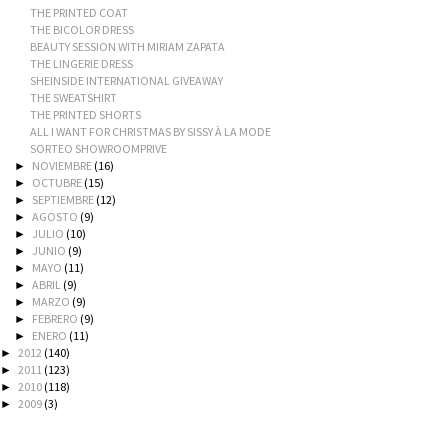
THE PRINTED COAT
THE BICOLOR DRESS
BEAUTY SESSION WITH MIRIAM ZAPATA
THE LINGERIE DRESS
SHEINSIDE INTERNATIONAL GIVEAWAY
THE SWEATSHIRT
THE PRINTED SHORTS
ALL I WANT FOR CHRISTMAS BY SISSY À LA MODE
SORTEO SHOWROOMPRIVE
NOVIEMBRE
(16)
►
OCTUBRE
(15)
►
SEPTIEMBRE
(12)
►
AGOSTO
(9)
►
JULIO
(10)
►
JUNIO
(9)
►
MAYO
(11)
►
ABRIL
(9)
►
MARZO
(9)
►
FEBRERO
(9)
►
ENERO
(11)
►
2012
(140)
►
2011
(123)
►
2010
(118)
►
2009
(3)
►