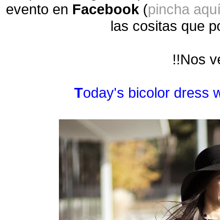
evento en
Facebook
(
pincha aqu
las cositas que p
!!Nos v
T
oday's bicolor dress 