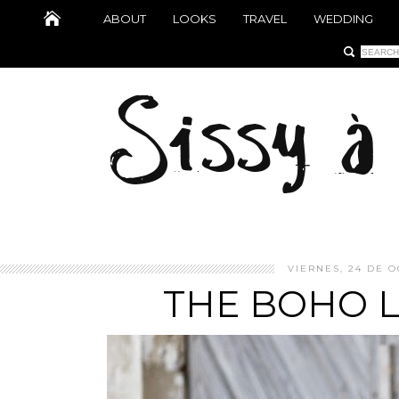
ABOUT
LOOKS
TRAVEL
WEDDING
VIERNES, 24 DE O
THE BOHO 