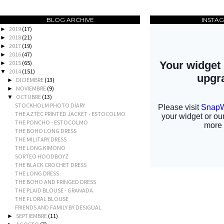
BLOG ARCHIVE
INSTA
2019
(17)
►
2018
(21)
►
2017
(19)
►
2016
(47)
►
2015
(65)
►
2014
(151)
▼
DICIEMBRE
(13)
►
NOVIEMBRE
(9)
►
OCTUBRE
(13)
▼
STOCKHOLM PHOTO DIARY
THE AZTEC PRINTED JACKET - ESTOCOLMO
THE PONCHO - ESTOCOLMO
THE BOHO LONG DRESS
THE MILITARY DRESS
THE LONG KIMONO
SORTEO HOODBOYZ
THE BLACK CROCHET DRESS
THE LONG DRESS
THE BOHO AND FRINGED DRESS
THE PLAID BLOUSE - GRANADA
THE FLORAL BLOUSE
FRIENDS AND FAMILY BY DESIGUAL
SEPTIEMBRE
(11)
►