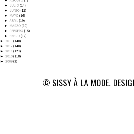
AGOSTO
(7)
►
JULIO
(14)
►
JUNIO
(12)
►
MAYO
(16)
►
ABRIL
(19)
►
MARZO
(10)
►
FEBRERO
(15)
►
ENERO
(12)
►
2013
(140)
►
2012
(140)
►
2011
(123)
►
2010
(118)
►
2009
(3)
►
© SISSY À LA MODE. DESI