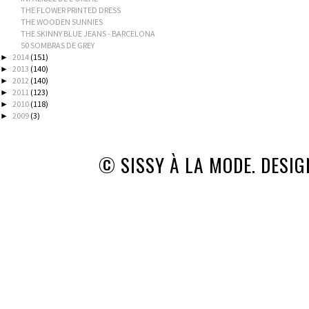
THE FLOWER PRINTED DRESS
THE WOODEN SUNNIES
THE SKINNY BLUE JEANS - BARCELONA
50 SOMBRAS DE GREY
2014
(151)
►
2013
(140)
►
2012
(140)
►
2011
(123)
►
2010
(118)
►
2009
(3)
►
© SISSY À LA MODE. DESI