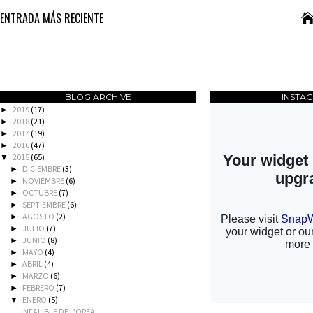
ENTRADA MÁS RECIENTE
BLOG ARCHIVE
INSTA
2019
(17)
►
2018
(21)
►
2017
(19)
►
2016
(47)
►
2015
(65)
▼
DICIEMBRE
(3)
►
NOVIEMBRE
(6)
►
OCTUBRE
(7)
►
SEPTIEMBRE
(6)
►
AGOSTO
(2)
►
JULIO
(7)
►
JUNIO
(8)
►
MAYO
(4)
►
ABRIL
(4)
►
MARZO
(6)
►
FEBRERO
(7)
►
ENERO
(5)
▼
INFALIBLE DE L'OREAL