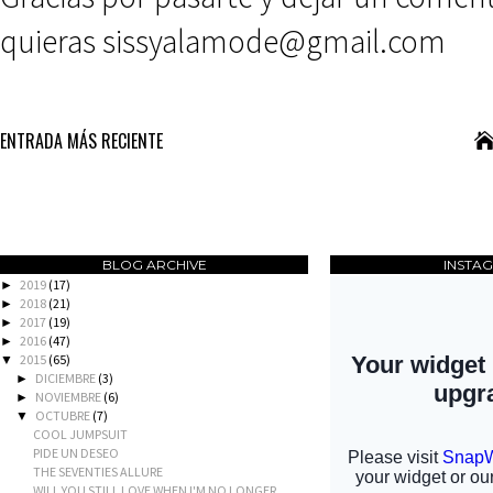
quieras sissyalamode@gmail.com
ENTRADA MÁS RECIENTE
BLOG ARCHIVE
INSTA
2019
(17)
►
2018
(21)
►
2017
(19)
►
2016
(47)
►
2015
(65)
▼
DICIEMBRE
(3)
►
NOVIEMBRE
(6)
►
OCTUBRE
(7)
▼
COOL JUMPSUIT
PIDE UN DESEO
THE SEVENTIES ALLURE
WILL YOU STILL LOVE WHEN I'M NO LONGER