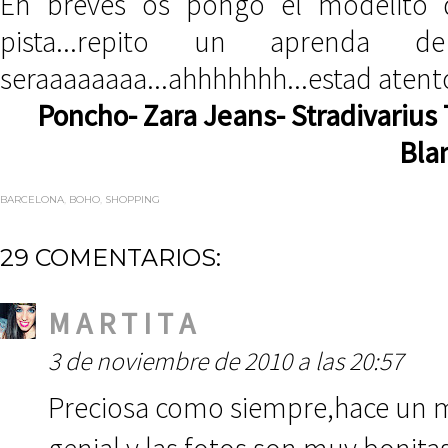
En breves os pongo el modelito q
pista...repito un aprenda 
seraaaaaaaa...ahhhhhhh...estad atentos
Poncho- Zara Jeans- Stradivarius
Bla
BARCELONA
,
BOHO
,
SHOPPING
29 COMENTARIOS:
M A R T I T A
3 de noviembre de 2010 a las 20:57
Preciosa como siempre,hace un 