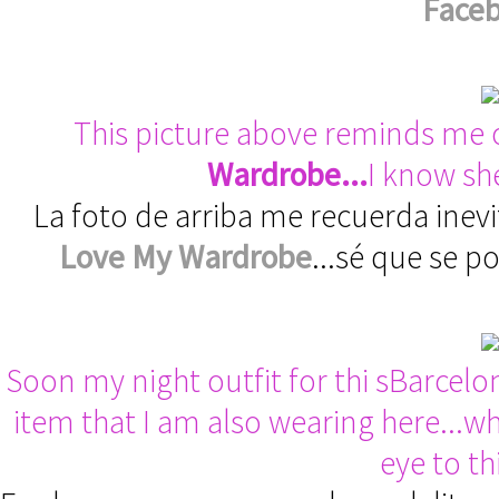
Face
This picture above reminds me 
Wardrobe
...
I know she
La foto de arriba me recuerda ine
Love My Wardrobe
...sé que se p
Soon my night outfit for thi sBarcelona
item that I am also wearing here...w
eye to thi