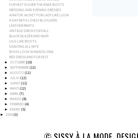
FUR VEST N OVER THE KNEE BOOTS
WEDDING AND EVENING DRESSES
AVIATOR JACKET FOR LADY LIKE LOOK
A DAY WITH LOVELY BLOGGERS
LEATHER PANTS
VINTAGE DRESS FOR FALL
BLACK BLAZER AND NAVY
UGG LIKE BOOTS
DANCING ALL NITE
BOHO LOOK IN BARCELONA
RED DRESS AND FUR VEST
OCTUBRE
(10)
►
SEPTIEMBRE
(12)
►
AGOSTO
(11)
►
JULIO
(12)
►
JUNIO
(11)
►
MAYO
(12)
►
ABRIL
(7)
►
MARZO
(8)
►
FEBRERO
(4)
►
ENERO
(5)
►
2009
(3)
►
© SISSY À LA MODE. DESI