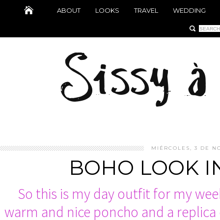
ABOUT
LOOKS
TRAVEL
WEDDING
MIÉRCOLES, 3 DE N
BOHO LOOK I
So this is my day outfit for my we
warm and nice poncho and a replica 