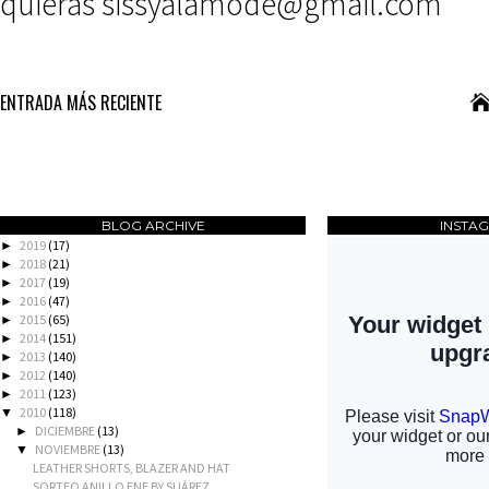
quieras sissyalamode@gmail.com
ENTRADA MÁS RECIENTE
BLOG ARCHIVE
INSTA
2019
(17)
►
2018
(21)
►
2017
(19)
►
2016
(47)
►
2015
(65)
►
2014
(151)
►
2013
(140)
►
2012
(140)
►
2011
(123)
►
2010
(118)
▼
DICIEMBRE
(13)
►
NOVIEMBRE
(13)
▼
LEATHER SHORTS, BLAZER AND HAT
SORTEO ANILLO ENE BY SUÁREZ