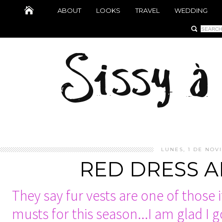
ABOUT
LOOKS
TRAVEL
WEDDING
LUNES, 1 DE NOV
RED DRESS A
They say fur vests are one of those 
musts for this season...I am glad I g