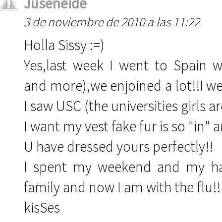
Juseneide
3 de noviembre de 2010 a las 11:22
Holla Sissy :=)
Yes,last week I went to Spain
and more),we enjoined a lot!!I w
I saw USC (the universities girls ar
I want my vest fake fur is so "in"
U have dressed yours perfectly!!
I spent my weekend and my ha
family and now I am with the flu!!
kisSes