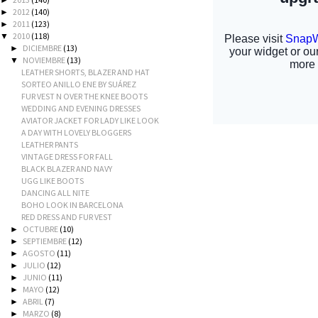
►
2012
(140)
►
2011
(123)
►
2010
(118)
▼
DICIEMBRE
(13)
►
NOVIEMBRE
(13)
▼
LEATHER SHORTS, BLAZER AND HAT
SORTEO ANILLO ENE BY SUÁREZ
FUR VEST N OVER THE KNEE BOOTS
WEDDING AND EVENING DRESSES
AVIATOR JACKET FOR LADY LIKE LOOK
A DAY WITH LOVELY BLOGGERS
LEATHER PANTS
VINTAGE DRESS FOR FALL
BLACK BLAZER AND NAVY
UGG LIKE BOOTS
DANCING ALL NITE
BOHO LOOK IN BARCELONA
RED DRESS AND FUR VEST
OCTUBRE
(10)
►
SEPTIEMBRE
(12)
►
AGOSTO
(11)
►
JULIO
(12)
►
JUNIO
(11)
►
MAYO
(12)
►
ABRIL
(7)
►
MARZO
(8)
►