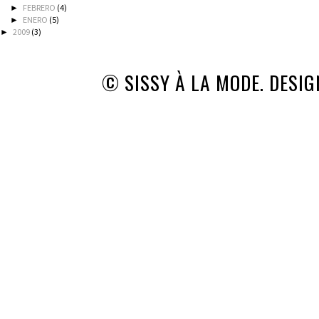
FEBRERO
(4)
►
ENERO
(5)
►
2009
(3)
►
© SISSY À LA MODE. DESI