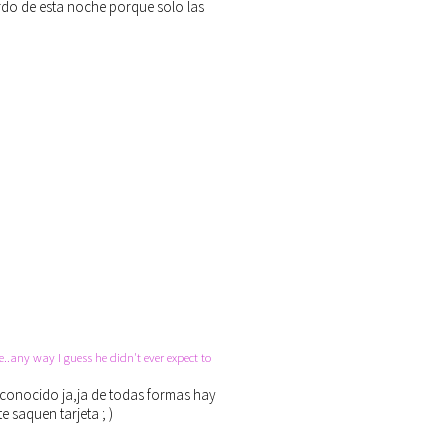
rdo de esta noche porque solo las
..any way I guess he didn't ever expect to
econocido ja,ja de todas formas hay
 saquen tarjeta ; )