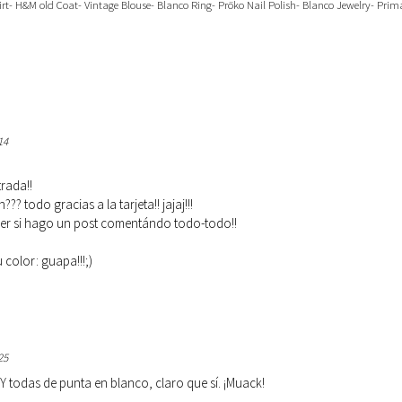
irt- H&M old Coat- Vintage Blouse- Blanco Ring- Pröko Nail Polish- Blanco Jewelry- Prim
14
rada!!
? todo gracias a la tarjeta!! jajaj!!!
 ver si hago un post comentándo todo-todo!!
 color: guapa!!!;)
25
. Y todas de punta en blanco, claro que sí. ¡Muack!