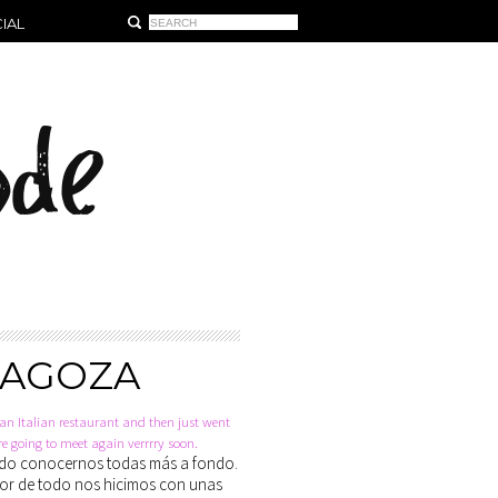
IAL
RAGOZA
an Italian restaurant and then just went
re going to meet again verrrry soon.
rtido conocernos todas más a fondo.
ejor de todo nos hicimos con unas