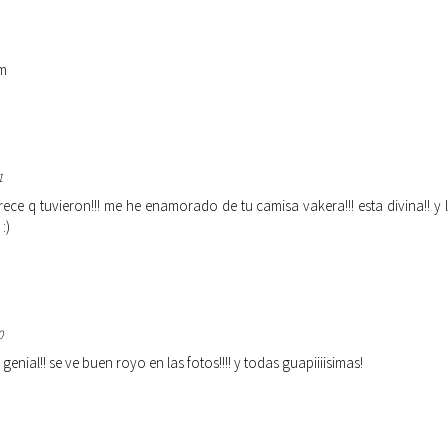
om
1
ce q tuvieron!!! me he enamorado de tu camisa vakera!!! esta divina!! y
:)
0
genial!! se ve buen royo en las fotos!!!! y todas guapiiiisimas!