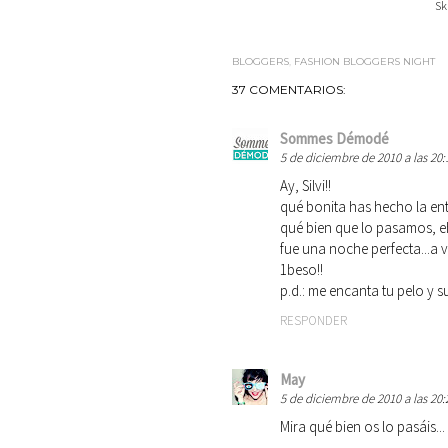
Sk
BLOGGERS
,
FASHION BLOGGERS NIGHT
37 COMENTARIOS:
Sommes Démodé
5 de diciembre de 2010 a las 20:
Ay, Silvi!!
qué bonita has hecho la ent
qué bien que lo pasamos, eh??
fue una noche perfecta...a
1beso!!
p.d.: me encanta tu pelo y su
RESPONDER
May
5 de diciembre de 2010 a las 20:
Mira qué bien os lo pasáis..