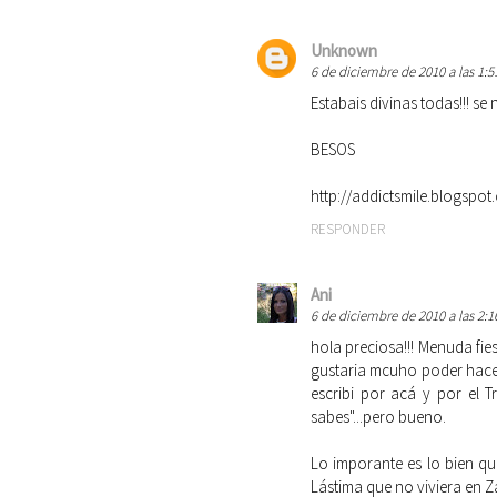
Unknown
6 de diciembre de 2010 a las 1:5
Estabais divinas todas!!! se 
BESOS
http://addictsmile.blogspot
RESPONDER
Ani
6 de diciembre de 2010 a las 2:1
hola preciosa!!! Menuda fies
gustaria mcuho poder hacer
escribi por acá y por el 
sabes"...pero bueno.
Lo imporante es lo bien que
Lástima que no viviera en Za