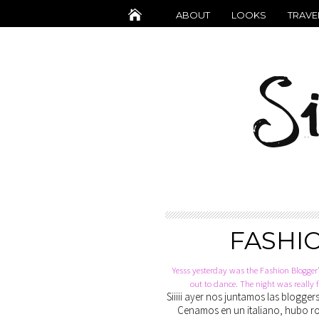
ABOUT
LOOKS
TRAVE
FASHI
Yesss yesterday was the Fashion Blogger
out to dance. The night was really 
Siiiii ayer nos juntamos las blogg
Cenamos en un italiano, hubo ron