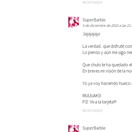
RESPONDER
SuperBarbie
5 de diciembre de 2010 a las 21:
Jajajajaja
La verdad...que disfruté co
Lo pienso y aún me sigo rien
Que chulo te ha quedado el po
En breves mi visión de la noc
Yo ya voy haciendo hueco en
MUUUAKS!
P.D: Viva la tarjeta!!!
RESPONDER
SuperBarbie