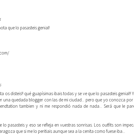
1
nota que lo pasasteis genial!
.com/
6
ta os disteis!! qué guapísimas ibais todas y se ve que lo pasasteis genial
 una quedada blogger con las de mi ciudad... pero que yo conozca por 
Trendtation tambien y ni me respondió nada de nada... Será que le par
 lo pasasteis y eso se refleja en vuestras sonrisas. Los outfits son impec
ragoza que si me lo peritiais aunque sea a la cenita como fuese iba...