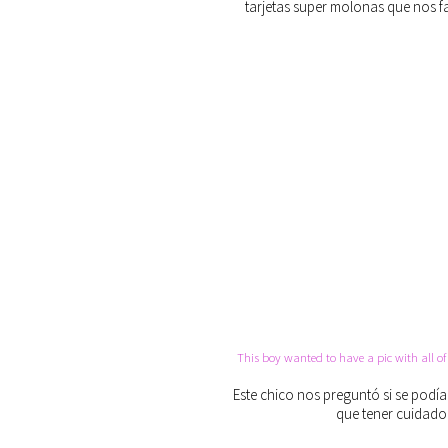
tarjetas super molonas que nos f
This boy wanted to have a pic with all of
Este chico nos preguntó si se podí
que tener cuidado 