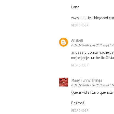
Lana
www.lanastyle.blogspot.c
RESPONDER
Anabell
6 de diciembre de 2010 a las 0:4
andaaa q bonita noche pare
mejor jejejee un besito Silvia 
RESPONDER
Many Funny Things
6 de diciembre de 2010 a las 0:5
Que envidia!! tuvo que estar 
Besitos!!
RESPONDER