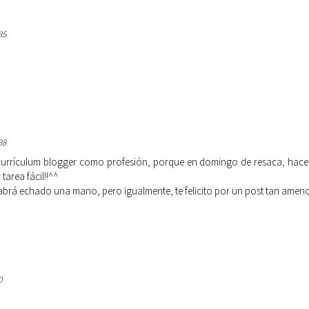
35
38
 currículum blogger como profesión, porque en domingo de resaca, hace
tarea fácil!!^^
abrá echado una mano, pero igualmente, te felicito por un post tan ameno
0