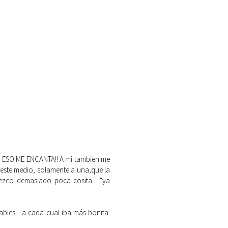
!! Y ESO ME ENCANTA!! A mi tambien me
este medio, solamente a una,que la
ezco demasiado poca cosita... "ya
ables... a cada cual iba más bonita.