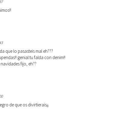
37
imos!!
43
nda que lo pasasteis mal eh???
pendas!! genial tu falda con denim!!
avidades fijo, eh??
00
gro de que os divirtierais¡¡