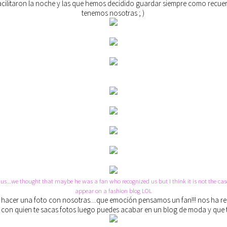
acilitaron la noche y las que hemos decidido guardar siempre como recue
tenemos nosotras ; )
 us...we thought that maybe he was a fan who recognized us but I think it is not the case
appear on a fashion blog LOL
a hacer una foto con nosotras....que emoción pensamos un fan!!! nos ha r
con quien te sacas fotos luego puedes acabar en un blog de moda y que te