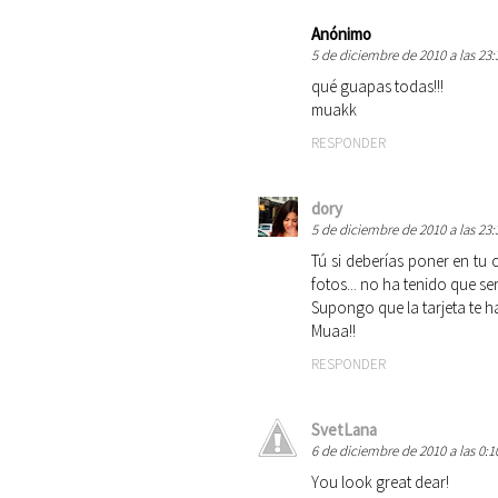
Anónimo
5 de diciembre de 2010 a las 23:
qué guapas todas!!!
muakk
RESPONDER
dory
5 de diciembre de 2010 a las 23:
Tú si deberías poner en tu
fotos... no ha tenido que ser 
Supongo que la tarjeta te h
Muaa!!
RESPONDER
SvetLana
6 de diciembre de 2010 a las 0:1
You look great dear!