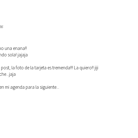
36
mo una enana!!
do sola! jajaja
st, la foto de la tarjeta es tremenda!!! La quiero!! jiji
he...jaja
 mi agenda para la siguiente...