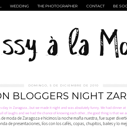
L
WEDDING
THE PHOTOGRAPHER
CONTACT
BE SOC
DOMINGO, 5 DE DICIEMBRE DE 2010
ON BLOGGERS NIGHT ZA
's day in Zaragoza...but we made it night and was absolutely funny. We had dinner at 
full of laughs and we had the chance of knowing each other...the good thing is that we a
ers de moda de Zaragoza e hicimos la noche maña nuestra, fue super dive
da de presentaciones, líos con los cafés, copas, chupitos, bailes y lo m