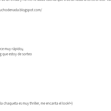
muchodenada.blogspot.com/
¡
rece muy rápido¡¡
log que estoy de sorteo
a chaqueta es muy thriller, me encanta el look!=)