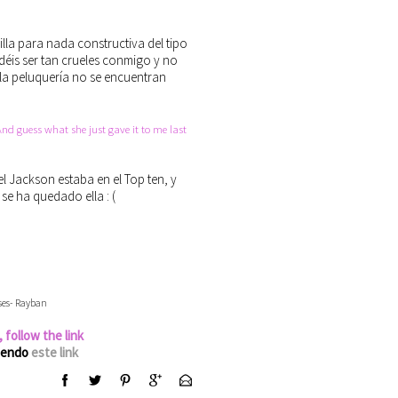
illa para nada constructiva del tipo
odéis ser tan crueles conmigo y no
 la peluquería no se encuentran
And guess what she just gave it to me last
 Jackson estaba en el Top ten, y
se ha quedado ella : (
sses- Rayban
,
follow the link
uiendo
este link