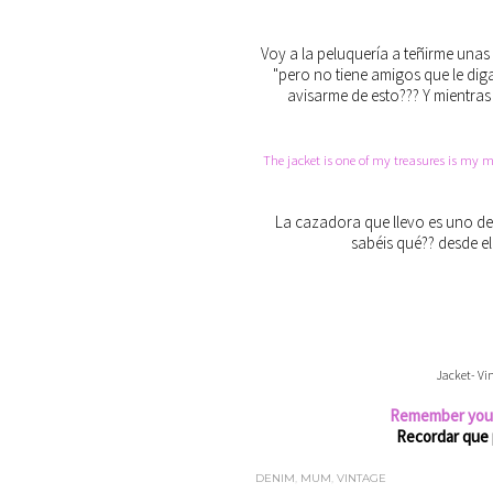
Voy a la peluquería a teñirme unas 
"pero no tiene amigos que le diga
avisarme de esto??? Y mientras
The jacket is one of my treasures is my m
La cazadora que llevo es uno de
sabéis qué?? desde el
Jacket- Vin
Remember you c
Recordar que 
DENIM
,
MUM
,
VINTAGE