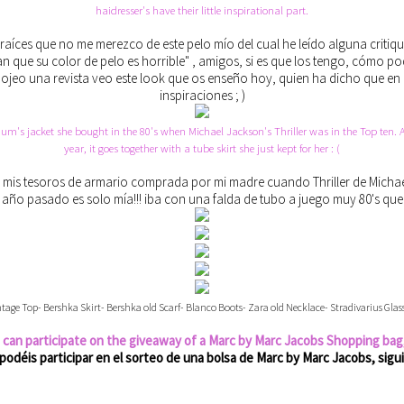
haidresser's have their little inspirational part.
raíces que no me merezco de este pelo mío del cual he leído alguna critiqu
n que su color de pelo es horrible" , amigos, si es que los tengo, cómo p
 ojeo una revista veo este look que os enseño hoy, quien ha dicho que en
inspiraciones ; )
um's jacket she bought in the 80's when Michael Jackson's Thriller was in the Top ten. 
year, it goes together with a tube skirt she just kept for her : (
 mis tesoros de armario comprada por mi madre cuando Thriller de Michael
 año pasado es solo mía!!! iba con una falda de tubo a juego muy 80's que 
tage Top- Bershka Skirt- Bershka old Scarf- Blanco Boots- Zara old Necklace- Stradivarius Gla
an participate on the giveaway of a Marc by Marc Jacobs Shopping bag
podéis participar en el sorteo de una bolsa de Marc by Marc Jacobs, sig