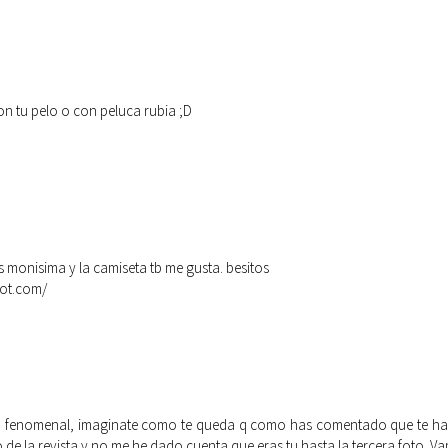
n tu pelo o con peluca rubia ;D
es monisima y la camiseta tb me gusta. besitos
pot.com/
 fenomenal, imaginate como te queda q como has comentado que te habi
o de la revista y no me he dado cuenta que eras tu hasta la tercera foto. V