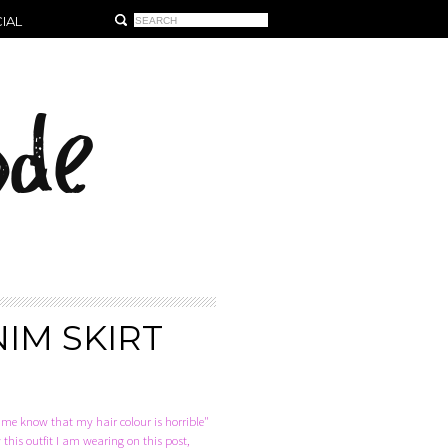
IAL
IM SKIRT
et me know that my hair colour is horrible"
this outfit I am wearing on this post,