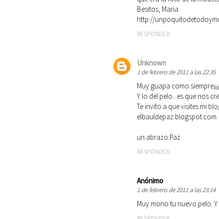
Besitos, Maria
http://unpoquitodetodoy
RESPONDER
Unknown
1 de febrero de 2011 a las 22:35
Muy guapa como siempre¡¡¡
Y lo del pelo...es que nos c
Te invito a que visites mi b
elbauldepaz.blogspot.com
un abrazo.Paz
RESPONDER
Anónimo
1 de febrero de 2011 a las 23:14
Muy mono tu nuevo pelo. Y l
RESPONDER