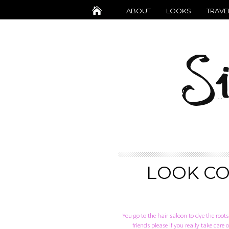
ABOUT
LOOKS
TRAVE
LOOK CO
You go to the hair saloon to dye the roots
friends please if you really take car