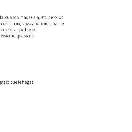
da..cuando mas se aja, etc..pero lod
 a decir a mi, vaya anonimos!, Ya me
otra cosa que hacer!
 invierno que viene!!
gas lo que te hagas.