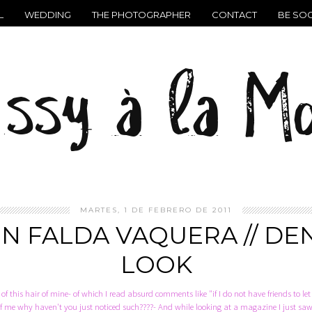
L
WEDDING
THE PHOTOGRAPHER
CONTACT
BE SOC
MARTES, 1 DE FEBRERO DE 2011
N FALDA VAQUERA // DEN
LOOK
 of this hair of mine- of which I read absurd comments like "if I do not have friends to l
e of me why haven't you just noticed such????- And while looking at a magazine I just saw 