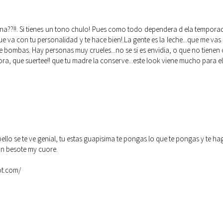
lena??!!. Si tienes un tono chulo! Pues como todo dependera d ela tempora
e va con tu personalidad y te hace bien!.La gente es la leche...que me vas
 bombas. Hay personas muy crueles...no se si es envidia, o que no tienen 
ra, que suertee!! que tu madre la conserve...este look viene mucho para el
llo se te ve genial, tu estas guapisima te pongas lo que te pongas y te ha
un besote my cuore.
ot.com/