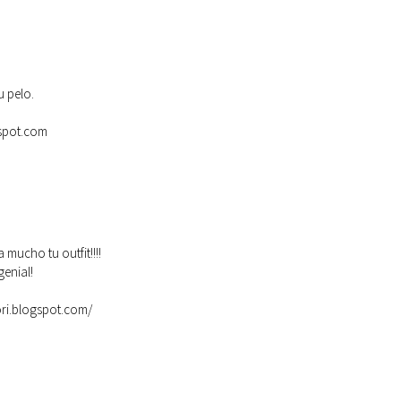
u pelo.
spot.com
 mucho tu outfit!!!!
nial!
ori.blogspot.com/