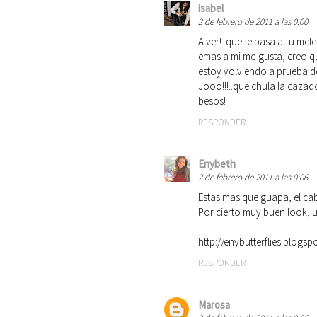
isabel
2 de febrero de 2011 a las 0:00
A ver!..que le pasa a tu me
emas a mi me gusta, creo qu
estoy volviendo a prueba de
Jooo!!!..que chula la cazado
besos!
RESPONDER
Enybeth
2 de febrero de 2011 a las 0:06
Estas mas que guapa, el cabe
Por cierto muy buen look, 
http://enybutterflies.blogsp
RESPONDER
Marosa