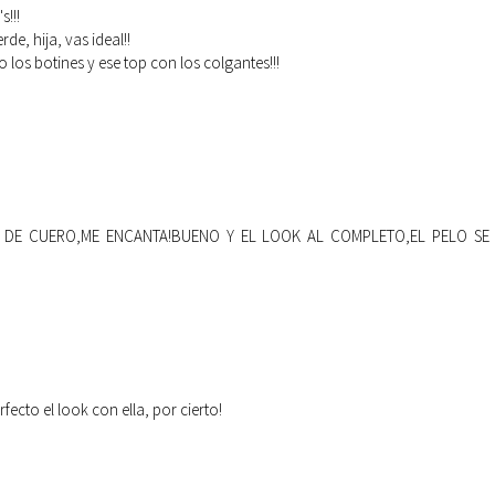
!!!
de, hija, vas ideal!!
os botines y ese top con los colgantes!!!
DE CUERO,ME ENCANTA!BUENO Y EL LOOK AL COMPLETO,EL PELO SE 
ecto el look con ella, por cierto!