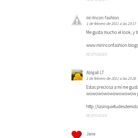
mi rincon fashion
1 de febrero de 2011 a las 23:17
Me gusta mucho el look, y t
www.mirinconfashion.blog
RESPONDER
Abigail LT
1 de febrero de 2011 a las 23:26
Estas preciosa a mí me gusta
wowowowowowowowow ge
http://lasinquietudesdemid
RESPONDER
Jane