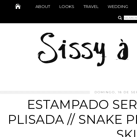
ABOUT
LOOKS
TRAVEL
WEDDING
DOMINGO, 18 DE SE
ESTAMPADO SER
PLISADA // SNAKE 
SK