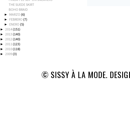
THE SUEDE SKIRT
BOHO BRAID
MARZO
(6)
►
FEBRERO
(7)
►
ENERO
(5)
►
2014
(151)
►
2013
(140)
►
2012
(140)
►
2011
(123)
►
2010
(118)
►
2009
(3)
►
© SISSY À LA MODE. DESI