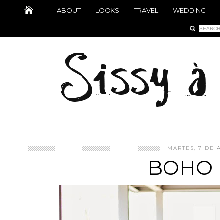
ABOUT
LOOKS
TRAVEL
WEDDING
MARTES, 7 DE A
BOHO 