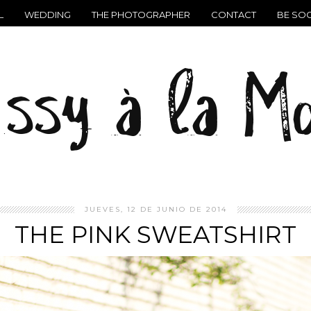
L
WEDDING
THE PHOTOGRAPHER
CONTACT
BE SOC
JUEVES, 12 DE JUNIO DE 2014
THE PINK SWEATSHIRT