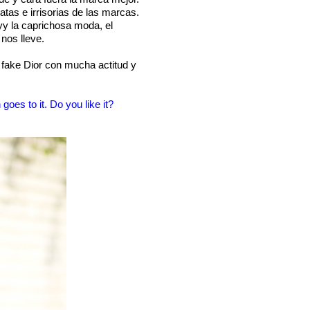
as e irrisorias de las marcas.
yy la caprichosa moda, el
nos lleve.
i fake Dior con mucha actitud y
goes to it. Do you like it?