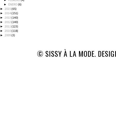
►
ENERO
(6)
►
2015
(65)
►
2014
(151)
►
2013
(140)
►
2012
(140)
►
2011
(123)
►
2010
(118)
►
2009
(3)
►
© SISSY À LA MODE. DESI