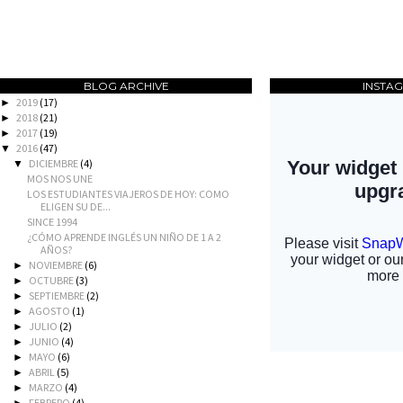
BLOG ARCHIVE
INSTA
2019
(17)
►
2018
(21)
►
2017
(19)
►
2016
(47)
▼
DICIEMBRE
(4)
▼
MOS NOS UNE
LOS ESTUDIANTES VIAJEROS DE HOY: COMO
ELIGEN SU DE...
SINCE 1994
¿CÓMO APRENDE INGLÉS UN NIÑO DE 1 A 2
AÑOS?
NOVIEMBRE
(6)
►
OCTUBRE
(3)
►
SEPTIEMBRE
(2)
►
AGOSTO
(1)
►
JULIO
(2)
►
JUNIO
(4)
►
MAYO
(6)
►
ABRIL
(5)
►
MARZO
(4)
►
FEBRERO
(4)